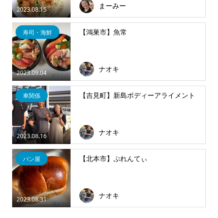
まーみー
2023.08.15
【鴻巣市】魚常
寿司・海鮮
ナオキ
2023.09.04
【吉見町】新島ボディーアライメント
車関係
ナオキ
2023.08.16
【北本市】ぷれんてぃ
パン屋
ナオキ
2023.08.31