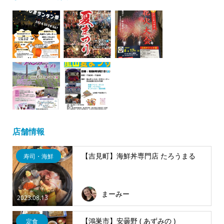
店舗情報
【吉見町】海鮮丼専門店 たろうまる
寿司・海鮮
まーみー
2023.08.13
【鴻巣市】安曇野 ( あずみの )
定食