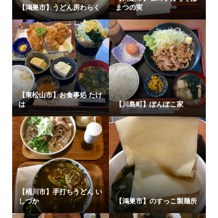
【鴻巣市】うどん房わらく
まつの実
【東松山市】お食事処 たけ
は
【川島町】ぽんぽこ家
【桶川市】手打ちうどん い
しづか
【鴻巣市】のすっこ製麺所