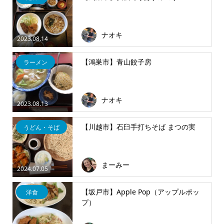
ナオキ
2023.08.14
【鴻巣市】青山餃子房
ラーメン
ナオキ
2023.08.13
【川越市】石臼手打ちそば まつの実
うどん・そば
まーみー
2024.07.05
【坂戸市】Apple Pop（アップルポッ
洋食
プ）