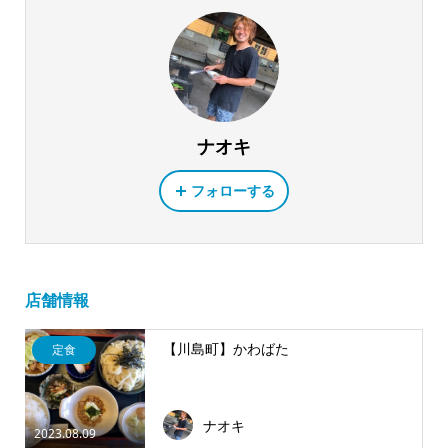
ナオキ
フォローする
店舗情報
【川島町】かわばた
定食
ナオキ
2023.08.09