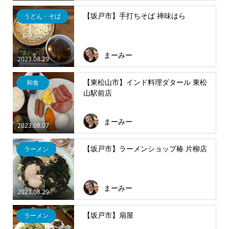
【坂戸市】手打ちそば 禅味はら
うどん・そば
まーみー
2023.08.29
【東松山市】インド料理ダタール 東松
和食
山駅前店
まーみー
2023.08.07
【坂戸市】ラーメンショップ椿 片柳店
ラーメン
まーみー
2023.08.29
【坂戸市】扇屋
ラーメン