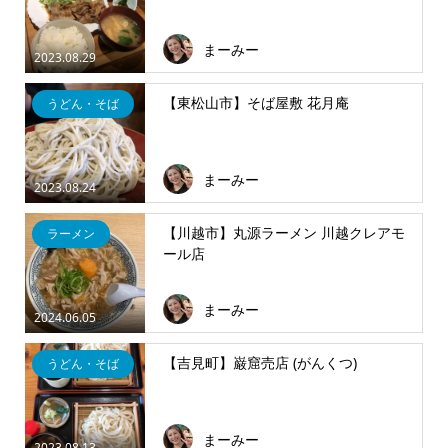
まーみー
2023.08.29
【東松山市】そば屋敷 花月庵
うどん・そば
まーみー
2023.08.24
【川越市】丸源ラーメン 川越クレアモ
ラーメン
ール店
まーみー
2024.06.05
【吉見町】巌窟売店 (がんくつ)
うどん・そば
まーみー
2023.08.13