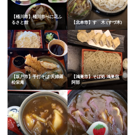
【桶川市】桶川市べに花ふ
るさと館
【北本市】すゞ木 (すづ木)
【坂戸市】手打そば 天婦羅
【鴻巣市】そば処 鴻巣宿
松栄庵
阿部