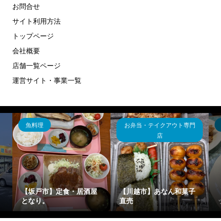
お問合せ
サイト利用方法
トップページ
会社概要
店舗一覧ページ
運営サイト・事業一覧
専門
ハンバーグ
カレー
菓子
【川越市】コーヒーショ
ップマンデリン
【坂戸市】花きゃべつ