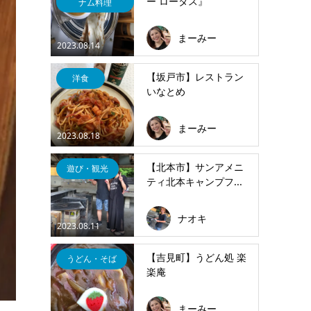
ー ロータス』
ナム料理
まーみー
2023.08.14
【坂戸市】レストラン
洋食
いなとめ
まーみー
2023.08.18
【北本市】サンアメニ
遊び・観光
ティ北本キャンプフ...
ナオキ
2023.08.11
【吉見町】うどん処 楽
うどん・そば
楽庵
まーみー