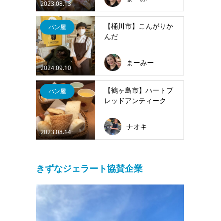
2023.08.13
【桶川市】こんがりか
パン屋
んだ
まーみー
2024.09.10
【鶴ヶ島市】ハートブ
パン屋
レッドアンティーク
ナオキ
2023.08.14
きずなジェラート協賛企業