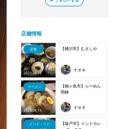
フォローする
店舗情報
【桶川市】むさしや
定食
ナオキ
2023.08.14
【鶴ヶ島市】らーめん
ラーメン
岡崎
ナオキ
2023.08.15
【坂戸市】インドカレ
インド・ベト