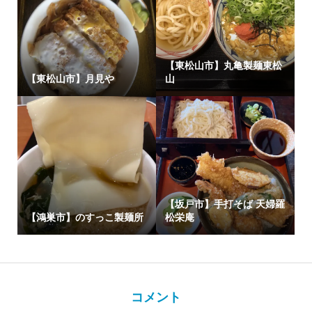
【東松山市】丸亀製麺東松
【東松山市】月見や
山
【坂戸市】手打そば 天婦羅
【鴻巣市】のすっこ製麺所
松栄庵
コメント