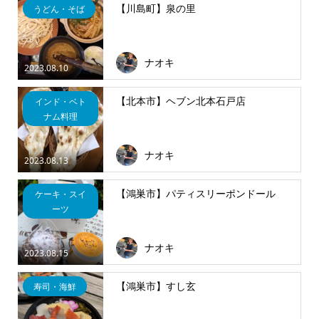
【川島町】泉の里
うどん・そば
ナオキ
2023.08.10
【北本市】ヘブン北本石戸店
インド・ベト
ナム料理
ナオキ
2023.08.13
【鴻巣市】パティスリーポンドール
ケーキ・スイ
ーツ
ナオキ
2023.08.15
【鴻巣市】すし玄
寿司・海鮮