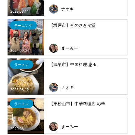
ナオキ
2023.08.11
【坂戸市】そのさき食堂
モーニング
まーみー
2024.09.04
【鴻巣市】中国料理 恵玉
ラーメン
ナオキ
2023.08.12
【東松山市】中華料理店 彩華
ラーメン
まーみー
2023.08.11