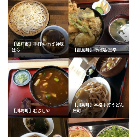
【坂戸市】手打ちそば 禅味
はら
【吉見町】そば処 三幸
【川島町】本格手打うどん
【川島町】むさしや
庄司