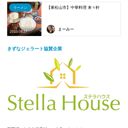
【東松山市】中華料理 来々軒
ラーメン
まーみー
2023.08.27
きずなジェラート協賛企業