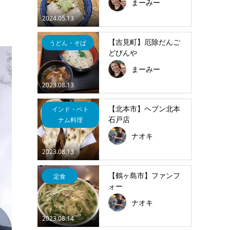
まーみー
2024.05.13
【吉見町】厄除だんご
うどん・そば
どびんや
まーみー
2023.08.13
【北本市】ヘブン北本
インド・ベト
石戸店
ナム料理
ナオキ
2023.08.13
【鶴ヶ島市】ファンフ
定食
ォー
ナオキ
2023.08.14