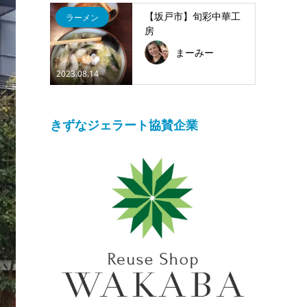
【坂戸市】旬彩中華工
ラーメン
房
まーみー
2023.08.14
きずなジェラート協賛企業