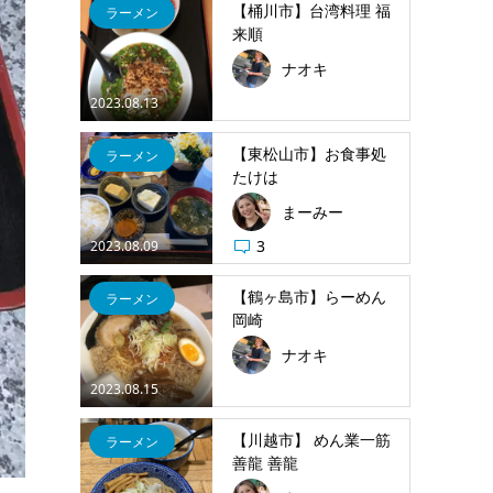
【桶川市】台湾料理 福
ラーメン
来順
ナオキ
2023.08.13
【東松山市】お食事処
ラーメン
たけは
まーみー
3
2023.08.09
【鶴ヶ島市】らーめん
ラーメン
岡崎
ナオキ
2023.08.15
【川越市】 めん業一筋
ラーメン
善龍 善龍