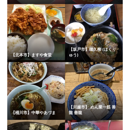
【坂戸市】穂久柳 (ほくり
【北本市】ますや食堂
ゅう)
【川越市】 めん業一筋 善
【桶川市】中華やあづま
龍 善龍