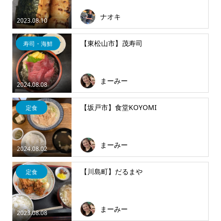
ナオキ
2023.08.10
【東松山市】茂寿司
寿司・海鮮
まーみー
2024.08.08
【坂戸市】食堂KOYOMI
定食
まーみー
2024.08.02
【川島町】だるまや
定食
まーみー
2023.08.08