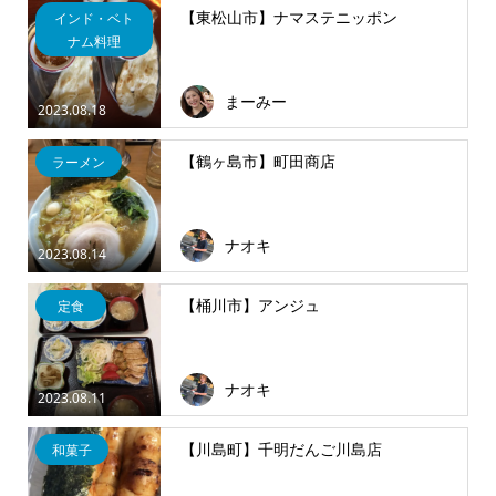
【東松山市】ナマステニッポン
インド・ベト
ナム料理
まーみー
2023.08.18
【鶴ヶ島市】町田商店
ラーメン
ナオキ
2023.08.14
【桶川市】アンジュ
定食
ナオキ
2023.08.11
【川島町】千明だんご川島店
和菓子