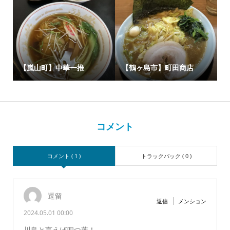
【嵐山町】中華一推
【鶴ヶ島市】町田商店
コメント
コメント ( 1 )
トラックバック ( 0 )
逗留
返信
メンション
2024.05.01 00:00
川島と言えば四つ葉！