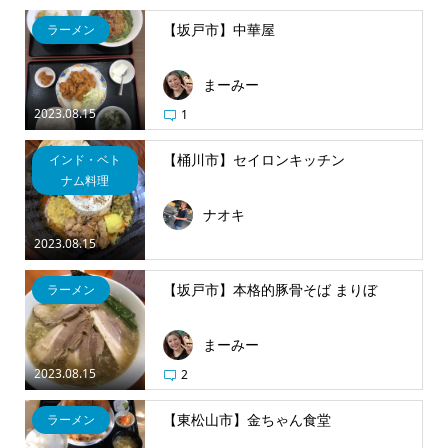
【坂戸市】中華屋
ラーメン
まーみー
2023.08.15
1
【桶川市】セイロンキッチン
インド・ベト
ナム料理
ナオキ
2023.08.15
【坂戸市】本格的豚骨そば まりぼ
ラーメン
まーみー
2023.08.15
2
【東松山市】金ちゃん食堂
ラーメン