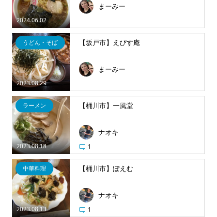
まーみー
2024.06.02
【坂戸市】えびす庵
うどん・そば
まーみー
2023.08.29
【桶川市】一風堂
ラーメン
ナオキ
2023.08.18
1
【桶川市】ぽえむ
中華料理
ナオキ
2023.08.13
1