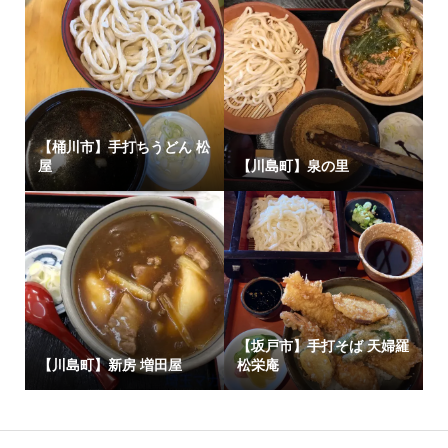
【桶川市】手打ちうどん 松
屋
【川島町】泉の里
【坂戸市】手打そば 天婦羅
【川島町】新房 増田屋
松栄庵