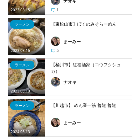
ナオキ
2023.08.15
1
【東松山市】ぼくのみそらーめん
ラーメン
まーみー
2023.08.16
5
【桶川市】紅福酒家（コウフクシュ
ラーメン
カ）
ナオキ
2023.08.10
【川越市】 めん業一筋 善龍 善龍
ラーメン
まーみー
2024.05.13