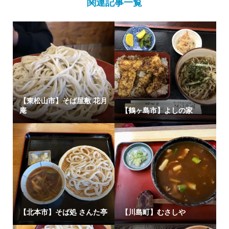
関連記事一覧
【東松山市】そば屋敷 花月
庵
【鶴ヶ島市】よしの家
【北本市】そば処 さんた亭
【川島町】むさしや