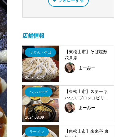
フォローする
店舗情報
【東松山市】そば屋敷
うどん・そば
花月庵
まーみー
2023.08.24
【東松山市】ステーキ
ハンバーグ
ハウス ブロンコビリ...
まーみー
2024.08.09
【東松山市】来来亭 東
ラーメン