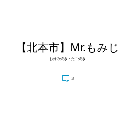
【北本市】Mr.もみじ
お好み焼き・たこ焼き
3