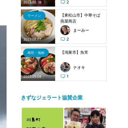
2
2023.08.16
【東松山市】中華そば
ラーメン
燕屋商店
まーみー
2
2023.08.07
【鴻巣市】魚常
寿司・海鮮
ナオキ
1
2023.09.04
きずなジェラート協賛企業