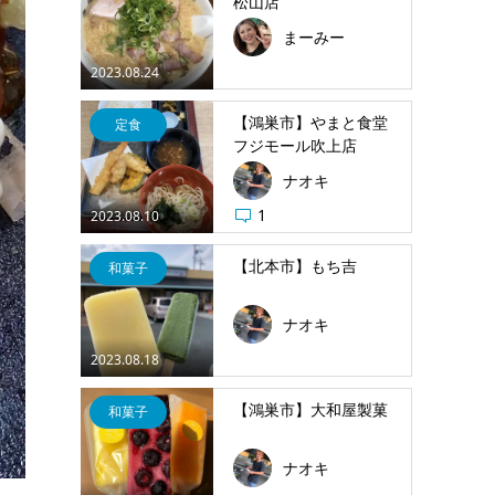
松山店
まーみー
2023.08.24
【鴻巣市】やまと食堂
定食
フジモール吹上店
ナオキ
1
2023.08.10
【北本市】もち吉
和菓子
ナオキ
2023.08.18
【鴻巣市】大和屋製菓
和菓子
ナオキ