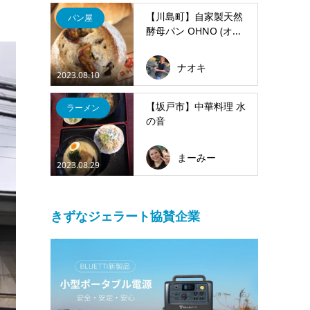
【川島町】自家製天然
パン屋
酵母パン OHNO (オ...
ナオキ
2023.08.10
【坂戸市】中華料理 水
ラーメン
の音
まーみー
2023.08.29
きずなジェラート協賛企業