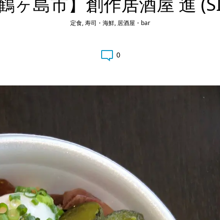
鶴ヶ島市】創作居酒屋 進 (SI
定食
,
寿司・海鮮
,
居酒屋・bar
0