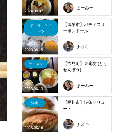
まーみー
2024.08.02
【鴻巣市】パティスリ
ケーキ・スイ
ーポンドール
ーツ
ナオキ
2023.08.15
【吉見町】東扇坊 (とう
ラーメン
せんぼう)
まーみー
2023.08.13
【桶川市】喫茶サリュ
洋食
ート
ナオキ
2023.08.16