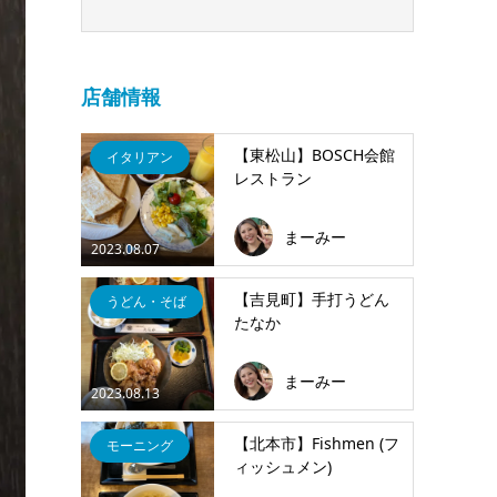
店舗情報
【東松山】BOSCH会館
イタリアン
レストラン
まーみー
2023.08.07
【吉見町】手打うどん
うどん・そば
たなか
まーみー
2023.08.13
【北本市】Fishmen (フ
モーニング
ィッシュメン)