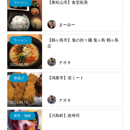
【東松山市】食堂拓美
ラーメン
まーみー
2023.08.25
【鶴ヶ島市】鬼の担々麺 鬼ヶ島 鶴ヶ島
ラーメン
店
ナオキ
2023.08.14
【鴻巣市】栄ミート
唐揚げ
ナオキ
2023.08.16
【川島町】政寿司
寿司・海鮮