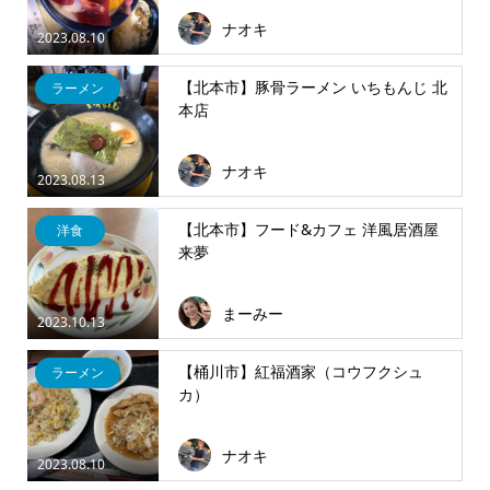
ナオキ
2023.08.10
【北本市】豚骨ラーメン いちもんじ 北
ラーメン
本店
ナオキ
2023.08.13
【北本市】フード&カフェ 洋風居酒屋
洋食
来夢
まーみー
2023.10.13
【桶川市】紅福酒家（コウフクシュ
ラーメン
カ）
ナオキ
2023.08.10