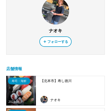
ナオキ
フォローする
店舗情報
【北本市】寿し徳川
寿司・海鮮
ナオキ
2023.08.11