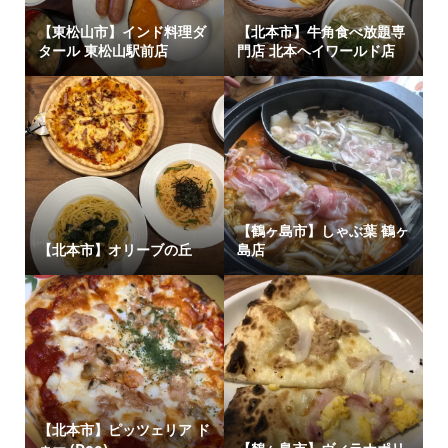
【東松山市】インド料理ダ
【北本市】牛角食べ放題専
タール 東松山駅前店
門店 北本ヘイワールド店
【鶴ヶ島市】しゃぶ葉 鶴ヶ
【北本市】オリーブの丘
島店
【北本市】ピッツェリア ド