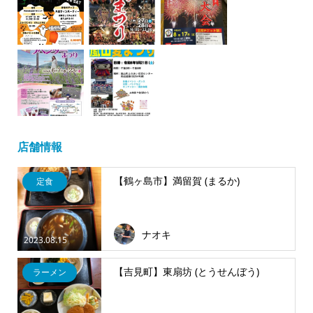
店舗情報
【鶴ヶ島市】満留賀 (まるか)
定食
ナオキ
2023.08.15
【吉見町】東扇坊 (とうせんぼう)
ラーメン