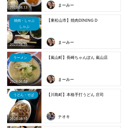
まーみー
2023.08.13
【東松山市】焼肉DINING D
焼肉・しゃぶ
しゃぶ
まーみー
2023.08.16
【嵐山町】長崎ちゃんぽん 嵐山店
ラーメン
まーみー
2024.06.02
【川島町】本格手打うどん 庄司
うどん・そば
ナオキ
2023.08.10