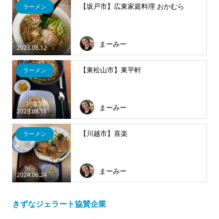
【坂戸市】広東家庭料理 おかむら
ラーメン
まーみー
2023.08.12
【東松山市】東平軒
ラーメン
まーみー
2023.08.18
【川越市】喜楽
ラーメン
まーみー
2024.06.24
きずなジェラート協賛企業