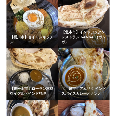
【北本市】インドアジアン
【桶川市】セイロンキッチ
レストラン GANGA （ガン
ン
ガ）
【東松山市】ローラン本格
【川越市】アムリタ インド
ウイグル・インド料理
スパイスカレーとナンと