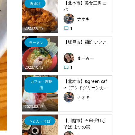
【北本市】美食工房 コ
唐揚げ
バ
ナオキ
1
2023.08.19
【坂戸市】麺処 いとこ
ラーメン
まーみー
1
2023.10.13
【北本市】&green caf
カフェ・喫茶
e（アンドグリーンカ...
店
ナオキ
2023.08.17
【川越市】石臼手打ち
うどん・そば
そば まつの実