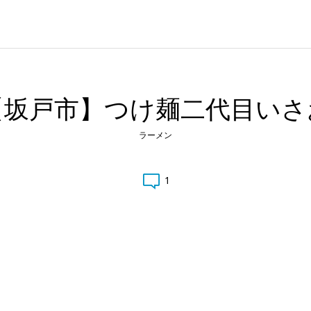
【坂戸市】つけ麺二代目いさ
ラーメン
1