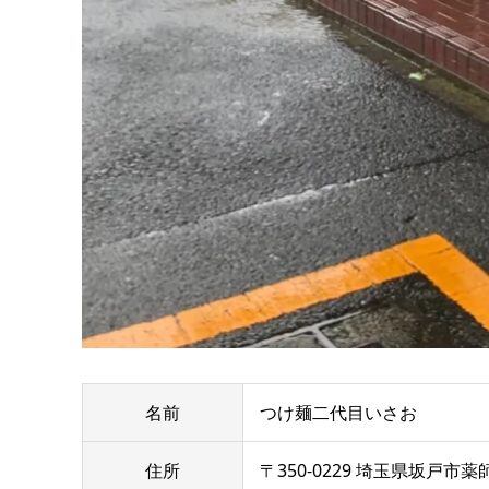
名前
つけ麺二代目いさお
住所
〒350-0229 埼玉県坂戸市