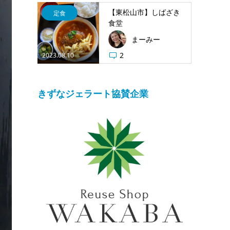
【東松山市】しばざき
定食
食堂
まーみー
2
2023.08.10
きずなジェラート協賛企業