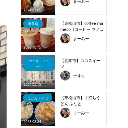
まーみー
2024.07.05
【東松山市】coffee ma
喫茶店
meco（コーヒー マメ...
まーみー
2023.10.15
【北本市】ココスイー
ケーキ・スイ
ツ
ーツ
ナオキ
2024.05.15
【東松山市】手打ちう
うどん・そば
どん ふなと
まーみー
2023.08.24